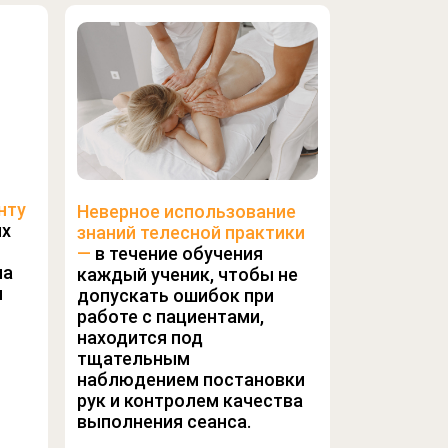
нту
Неверное использование
их
знаний телесной практики
—
в течение обучения
на
каждый ученик, чтобы не
я
допускать ошибок при
работе с пациентами,
находится под
тщательным
наблюдением постановки
рук и контролем качества
выполнения сеанса.