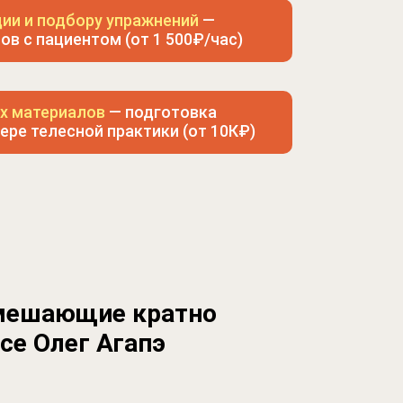
ции и подбору упражнений
—
ов с пациентом (от 1 500₽/час)
х материалов
— подготовка
ре телесной практики (от 10К₽)
ешающие кратно
се Олег Агапэ