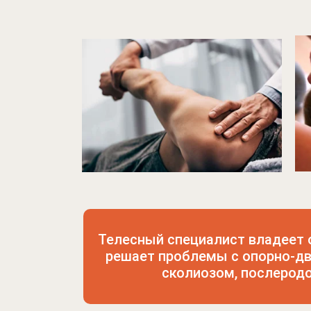
Телесный специалист владеет 
решает проблемы с опорно-дв
сколиозом, послеродо