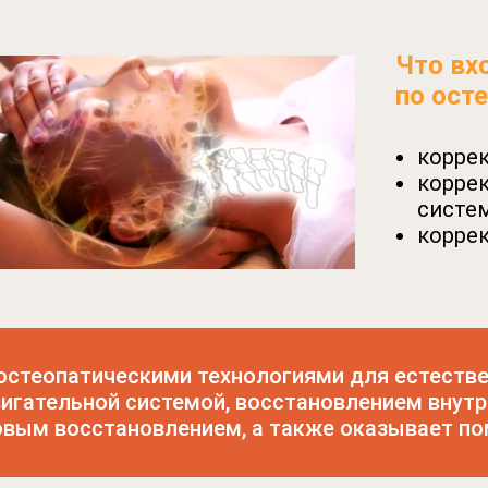
Что вх
по ост
корре
корре
систе
корре
остеопатическими технологиями для естестве
игательной системой, восстановлением внутре
вым восстановлением, а также оказывает по
Комплексное ведение пациентов
— регулярное п