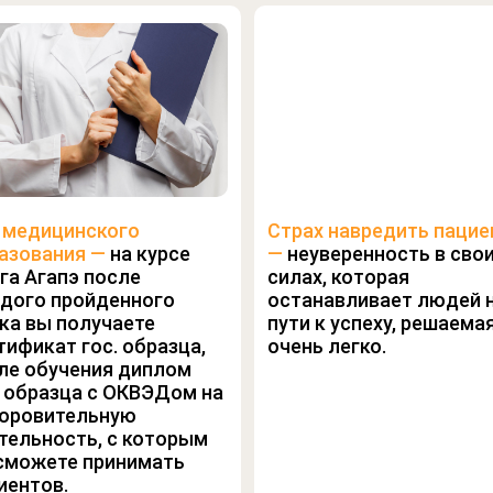
Кто такой
СПЕЦИАЛИСТ
ПО ОСТЕОКОРРЕКЦИИ?
 медицинского
Страх навредить пацие
азования —
на курсе
—
неуверенность в сво
га Агапэ после
силах, которая
– практик, способный решить
дого пройденного
останавливает людей 
проблемы со здоровьем
ка вы получаете
пути к успеху, решаема
пациента без хирургического и
тификат гос. образца,
очень легко.
косметологического
ле обучения диплом
вмешательства, используя
. образца с ОКВЭДом на
естественные технологии
оровительную
работы с телом.
тельность, с которым
сможете принимать
иентов.