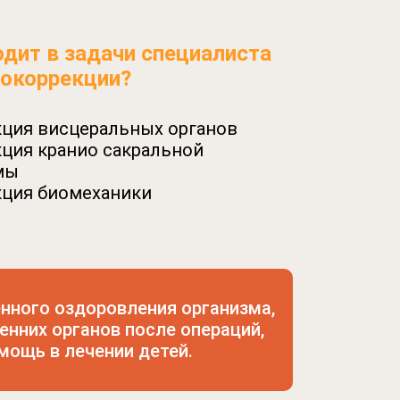
одит в задачи специалиста
еокоррекции?
кция висцеральных органов
кция кранио сакральной
мы
кция биомеханики
нного оздоровления организма,
нних органов после операций,
мощь в лечении детей.
осещение