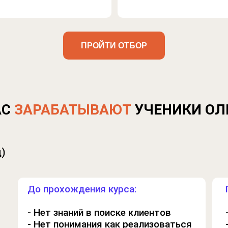
ПРОЙТИ ОТБОР
АС
ЗАРАБАТЫВАЮТ
УЧЕНИКИ ОЛ
ц)
До прохождения курса:
- Нет знаний в поиске клиентов
Телесный специалист владеет
- Нет понимания как реализоваться
остеопатическими