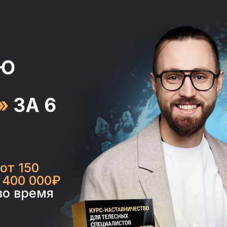
ИЮ
»
ЗА 6
от 150
 400 000₽
во время