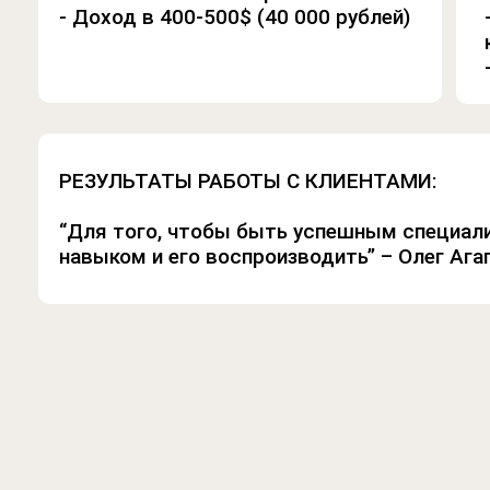
- Доход в 400-500$ (40 000 рублей)
технологиями для
естественного оздоровления
организма, решает проблемы с
опорно-двигательной
ля кого идеально
системой, восстановлением
внутренних органов после
одойдет сессия?
операций, сколиозом,
РЕЗУЛЬТАТЫ РАБОТЫ С КЛИЕНТАМИ:
послеродовым
восстановлением, а также
оказывает помощь в лечении
“Для того, чтобы быть успешным специал
детей.
навыком и его воспроизводить” – Олег Ага