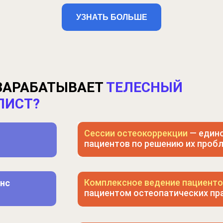
пациентом остеопатических практик
(от 15 000₽/лечебный курс)
УЗНАТЬ БОЛЬШЕ
ЗАРАБАТЫВАЕТ
ТЕЛЕСНЫЙ
ЛИСТ?
Сессии остеокоррекции
— един
пациентов по решению их пробл
Комплексное ведение пациент
анс
пациентом остеопатических пра