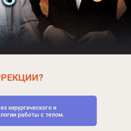
РРЕКЦИИ?
ез хирургического и
логии работы с телом.