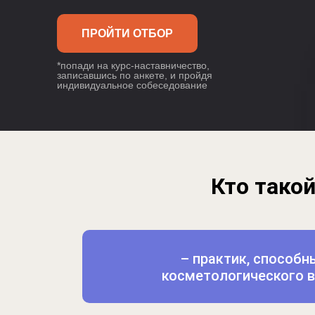
ПРОЙТИ ОТБОР
*попади на курс-наставничество,
записавшись по анкете, и пройдя
индивидуальное собеседование
Кто тако
– практик, способн
косметологического в