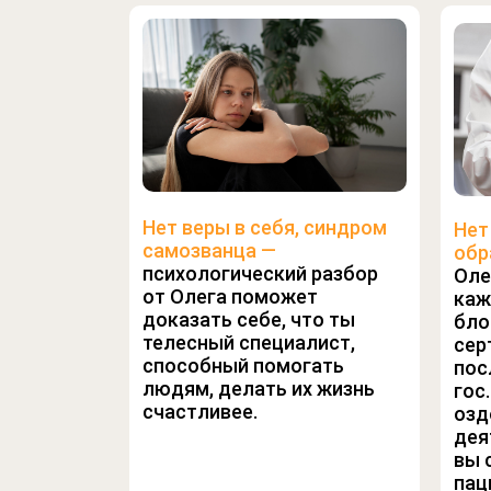
Нет веры в себя, синдром
Нет
самозванца —
обр
психологический разбор
Оле
от Олега поможет
каж
доказать себе, что ты
бло
телесный специалист,
сер
способный помогать
пос
людям, делать их жизнь
гос
счастливее.
озд
дея
вы 
пац